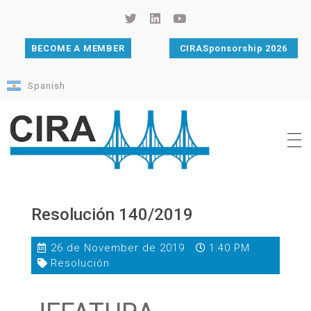
BECOME A MEMBER
CIRASponsorship 2026
Spanish
Cámara de Importadores de la República Argentina
La Cámara de Importadores de la República Argentina (CIRA) es una organización no gubernamental, privada y sin fines de lucro, con una trayectoria de 114 años al servicio del sector importador.
Resolución 140/2019
26 de November de 2019
1:40 PM
Resolución