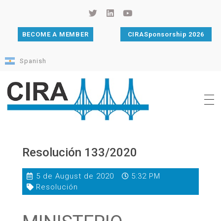
BECOME A MEMBER
CIRASponsorship 2026
Spanish
Cámara de Importadores de la República Argentina
La Cámara de Importadores de la República Argentina (CIRA) es una organización no gubernamental, privada y sin fines de lucro, con una trayectoria de 114 años al servicio del sector importador.
Resolución 133/2020
5 de August de 2020
5:32 PM
Resolución