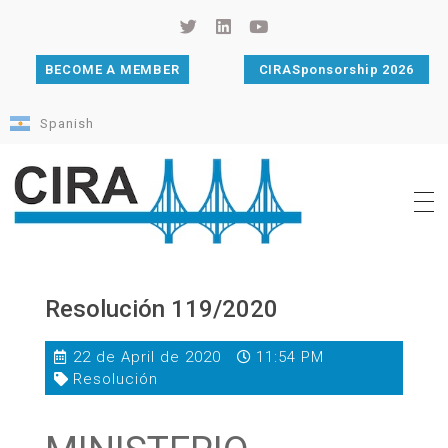
BECOME A MEMBER
CIRASponsorship 2026
Spanish
Cámara de Importadores de la República Argentina
La Cámara de Importadores de la República Argentina (CIRA) es una organización no gubernamental, privada y sin fines de lucro, con una trayectoria de 114 años al servicio del sector importador.
Resolución 119/2020
22 de April de 2020
11:54 PM
Resolución