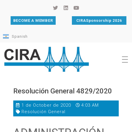
BECOME A MEMBER
CIRASponsorship 2026
Spanish
Cámara de Importadores de la República Argentina
La Cámara de Importadores de la República Argentina (CIRA) es una organización no gubernamental, privada y sin fines de lucro, con una trayectoria de 114 años al servicio del sector importador.
Resolución General 4829/2020
1 de October de 2020
4:03 AM
Resolución General