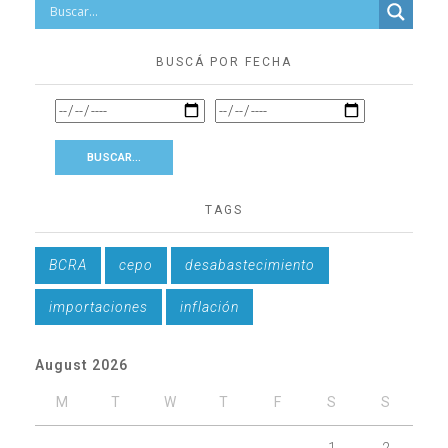
BUSCÁ POR FECHA
TAGS
BCRA
cepo
desabastecimiento
importaciones
inflación
August 2026
M
T
W
T
F
S
S
1
2