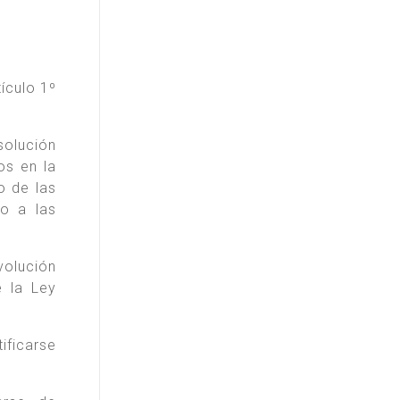
ículo 1º
solución
os en la
o de las
to a las
volución
e la Ley
ificarse