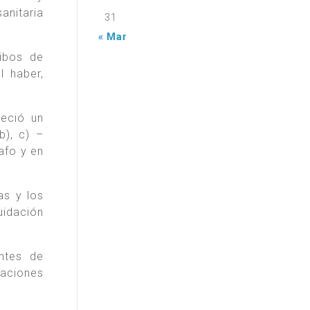
anitaria
31
« Mar
ibos de
l haber,
leció un
b), c) –
afo y en
as y los
uidación
ntes de
raciones