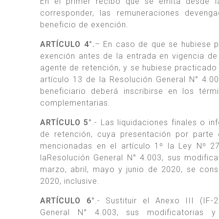
En el primer recibo que se emita desde la
corresponder, las remuneraciones devenga
beneficio de exención.
ARTÍCULO 4°.
– En caso de que se hubiese pr
exención antes de la entrada en vigencia de
agente de retención, y se hubiese practicado l
artículo 13 de la Resolución General N° 4.0
beneficiario deberá inscribirse en los tér
complementarias.
ARTÍCULO 5°
.- Las liquidaciones finales o i
de retención, cuya presentación por parte
mencionadas en el artículo 1º la Ley Nº 2
laResolución General N° 4.003, sus modific
marzo, abril, mayo y junio de 2020, se con
2020, inclusive.
ARTÍCULO 6°
.- Sustituir el Anexo III (
General N° 4.003, sus modificatorias y