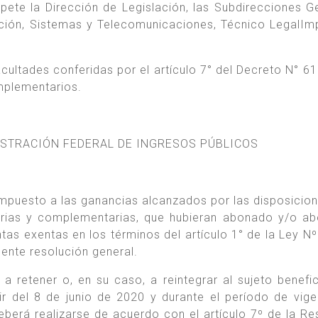
ete la Dirección de Legislación, las Subdirecciones G
ación, Sistemas y Telecomunicaciones, Técnico LegalImp
acultades conferidas por el artículo 7° del Decreto N° 61
omplementarios.
ISTRACIÓN FEDERAL DE INGRESOS PÚBLICOS
impuesto a las ganancias alcanzados por las disposicion
orias y complementarias, que hubieran abonado y/o a
as exentas en los términos del artículo 1° de la Ley Nº
ente resolución general.
 a retener o, en su caso, a reintegrar al sujeto benefic
r del 8 de junio de 2020 y durante el período de vige
eberá realizarse de acuerdo con el artículo 7º de la Re