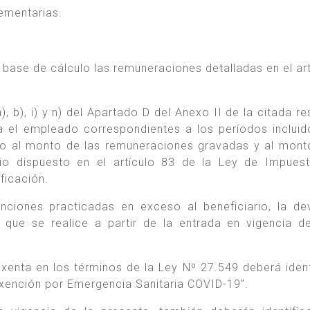
ementarias.
 base de cálculo las remuneraciones detalladas en el art
, b), i) y n) del Apartado D del Anexo II de la citada re
ra el empleado correspondientes a los períodos incluid
o al monto de las remuneraciones gravadas y al mont
rio dispuesto en el artículo 83 de la Ley de Impues
ficación.
nciones practicadas en exceso al beneficiario, la de
n que se realice a partir de la entrada en vigencia d
enta en los términos de la Ley Nº 27.549 deberá ident
Exención por Emergencia Sanitaria COVID-19”.