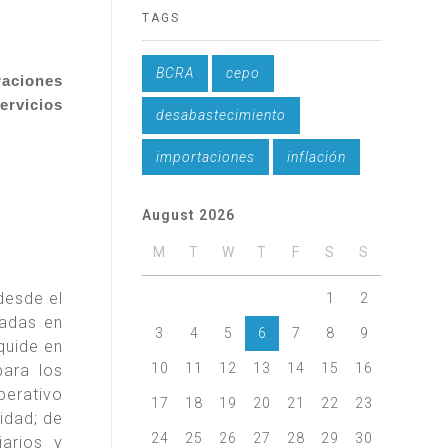
TAGS
BCRA
cepo
aciones
ervicios
desabastecimiento
importaciones
inflación
August 2026
M
T
W
T
F
S
S
desde el
1
2
gadas en
3
4
5
6
7
8
9
quide en
10
11
12
13
14
15
16
para los
perativo
17
18
19
20
21
22
23
idad; de
24
25
26
27
28
29
30
iarios y