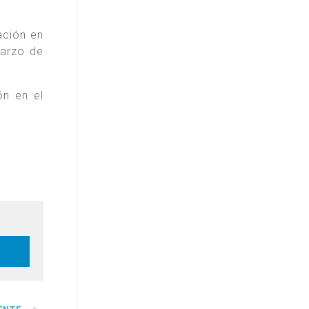
ación en
marzo de
ón en el