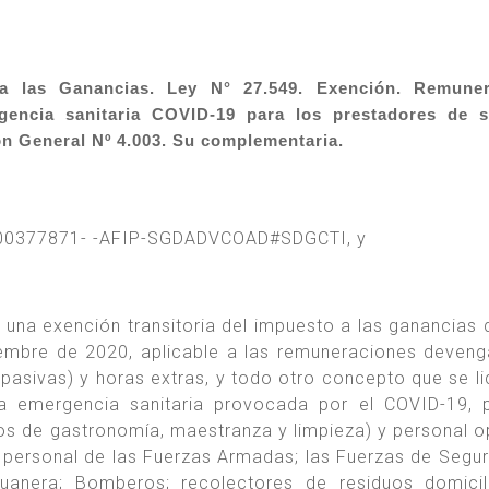
a las Ganancias. Ley N° 27.549. Exención. Remuner
gencia sanitaria COVID-19 para los prestadores de s
ón General Nº 4.003. Su complementaria.
0-00377871- -AFIP-SGDADVCOAD#SDGCTI, y
 una exención transitoria del impuesto a las ganancias 
embre de 2020, aplicable a las remuneraciones deven
pasivas) y horas extras, y todo otro concepto que se li
la emergencia sanitaria provocada por el COVID-19, 
s los de gastronomía, maestranza y limpieza) y personal o
l personal de las Fuerzas Armadas; las Fuerzas de Segur
duanera; Bomberos; recolectores de residuos domicil