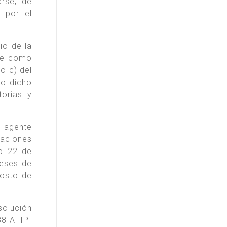
arse, de
 por el
io de la
túe como
so c) del
to dicho
torias y
l agente
raciones
lo 22 de
meses de
gosto de
olución
8-AFIP-