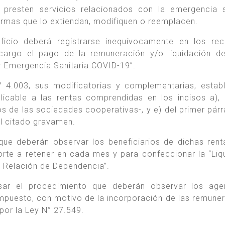
 presten servicios relacionados con la emergencia s
ormas que lo extiendan, modifiquen o reemplacen.
icio deberá registrarse inequívocamente en los rec
cargo el pago de la remuneración y/o liquidación de
r Emergencia Sanitaria COVID-19”.
° 4.003, sus modificatorias y complementarias, estab
icable a las rentas comprendidas en los incisos a), 
s de las sociedades cooperativas-, y e) del primer párr
el citado gravamen.
ue deberán observar los beneficiarios de dichas rent
orte a retener en cada mes y para confeccionar la “Liq
a Relación de Dependencia”.
sar el procedimiento que deberán observar los age
 impuesto, con motivo de la incorporación de las remune
por la Ley N° 27.549.