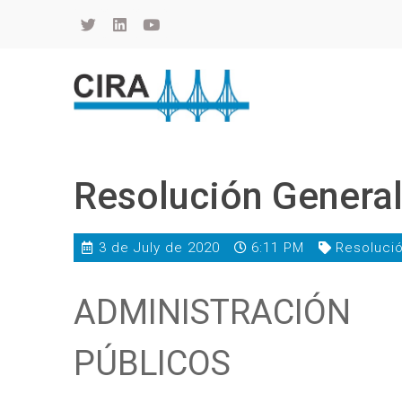
Cámara de Importadores de la República Argentina
La Cámara de Importadores de la República Argentina (CIRA) es una organización no gubernamental, privada y sin fines de lucro, con una trayectoria de 114 años al servicio del sector importador.
Resolución Genera
3 de July de 2020
6:11 PM
Resoluci
ADMINISTRACIÓN
PÚBLICOS