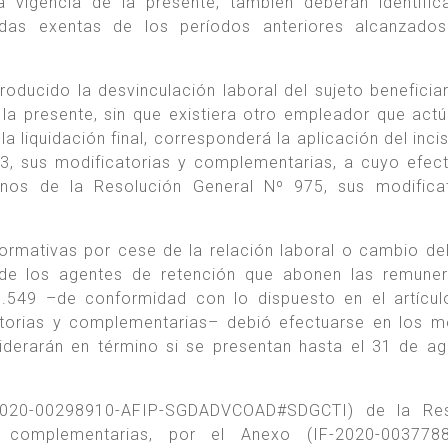
 vigencia de la presente, también deberán identific
das exentas de los períodos anteriores alcanzados
oducido la desvinculación laboral del sujeto beneficiar
 la presente, sin que existiera otro empleador que ac
a liquidación final, corresponderá la aplicación del inci
03, sus modificatorias y complementarias, a cuyo efec
minos de la Resolución General Nº 975, sus modifica
nformativas por cese de la relación laboral o cambio de
 de los agentes de retención que abonen las remune
7.549 –de conformidad con lo dispuesto en el artícu
atorias y complementarias– debió efectuarse en los 
siderarán en término si se presentan hasta el 31 de a
IF-2020-00298910-AFIP-SGDADVCOAD#SDGCTI) de la Res
 complementarias, por el Anexo (IF-2020-0037788