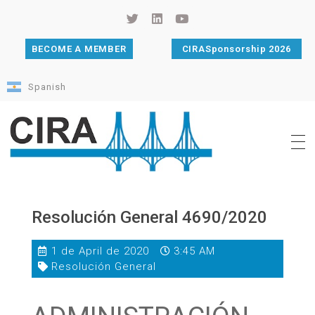
BECOME A MEMBER
CIRASponsorship 2026
Spanish
Cámara de Importadores de la República Argentina
La Cámara de Importadores de la República Argentina (CIRA) es una organización no gubernamental, privada y sin fines de lucro, con una trayectoria de 114 años al servicio del sector importador.
Resolución General 4690/2020
1 de April de 2020
3:45 AM
Resolución General