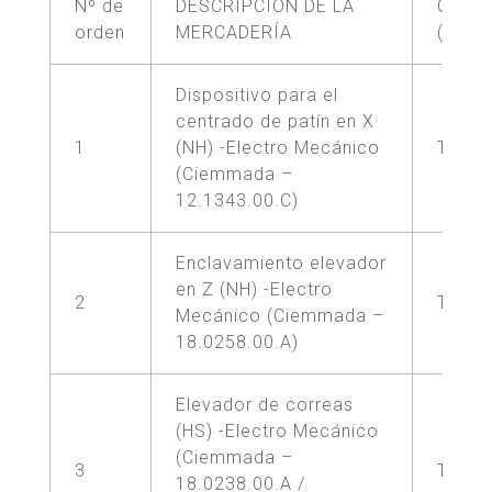
Nº de
DESCRIPCIÓN DE LA
CANT
orden
MERCADERÍA
(unid
Dispositivo para el
centrado de patín en X
1
(NH) -Electro Mecánico
TRES 
(Ciemmada –
12.1343.00.C)
Enclavamiento elevador
en Z (NH) -Electro
2
TRES 
Mecánico (Ciemmada –
18.0258.00.A)
Elevador de correas
(HS) -Electro Mecánico
(Ciemmada –
3
TRES 
18.0238.00.A /