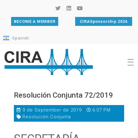
BECOME A MEMBER
CIRASponsorship 2026
Spanish
Cámara de Importadores de la República Argentina
La Cámara de Importadores de la República Argentina (CIRA) es una organización no gubernamental, privada y sin fines de lucro, con una trayectoria de 114 años al servicio del sector importador.
Resolución Conjunta 72/2019
9 de September de 2019
6:07 PM
Resolución Conjunta