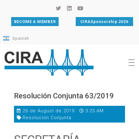
BECOME A MEMBER
CIRASponsorship 2026
Spanish
Cámara de Importadores de la República Argentina
La Cámara de Importadores de la República Argentina (CIRA) es una organización no gubernamental, privada y sin fines de lucro, con una trayectoria de 114 años al servicio del sector importador.
Resolución Conjunta 63/2019
26 de August de 2019
3:23 AM
Resolución Conjunta