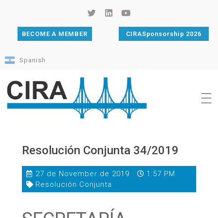
BECOME A MEMBER
CIRASponsorship 2026
Spanish
Cámara de Importadores de la República Argentina
La Cámara de Importadores de la República Argentina (CIRA) es una organización no gubernamental, privada y sin fines de lucro, con una trayectoria de 114 años al servicio del sector importador.
Resolución Conjunta 34/2019
27 de November de 2019
1:57 PM
Resolución Conjunta