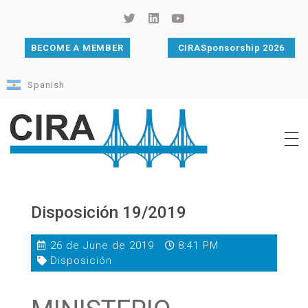
BECOME A MEMBER
CIRASponsorship 2026
Spanish
Cámara de Importadores de la República Argentina
La Cámara de Importadores de la República Argentina (CIRA) es una organización no gubernamental, privada y sin fines de lucro, con una trayectoria de 114 años al servicio del sector importador.
Disposición 19/2019
26 de June de 2019
8:41 PM
Disposición