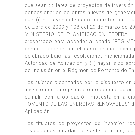
que sean titulares de proyectos de inversió
concesionarios de obras nuevas de generació
que: (i) no hayan celebrado contratos bajo l
octubre de 2009 y 108 del 29 de marzo de 2
MINISTERIO DE PLANIFICACIÓN FEDERAL, 
presentado para acceder al citado “RÉGI
cambio, acceder en el caso de que dicho 
celebrado bajo las resoluciones mencionadas
Autoridad de Aplicación; y (ii) hayan sido ap
de Inclusión en el Régimen de Fomento de En
Los sujetos alcanzados por lo dispuesto en e
inversión de autogeneración o cogeneración de
cumplir con la obligación impuesta en la c
FOMENTO DE LAS ENERGÍAS RENOVABLES” de ac
Aplicación.
Los titulares de proyectos de inversión r
resoluciones citadas precedentemente, q