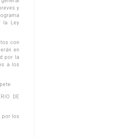
 general
breves y
Programa
 la Ley
ptos con
cerán en
d por la
os a los
pete.
ERIO DE
 por los