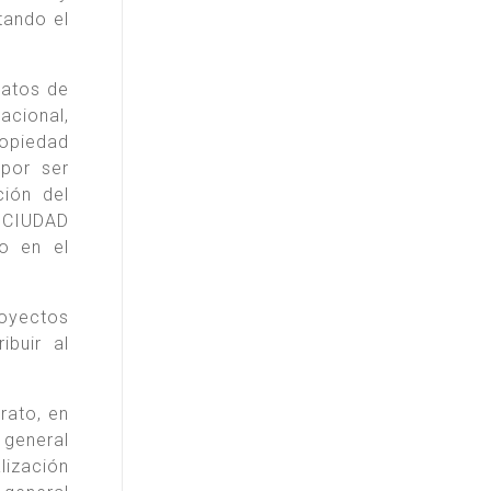
tando el
ratos de
cional,
ropiedad
 por ser
ción del
a CIUDAD
o en el
royectos
buir al
rato, en
 general
lización