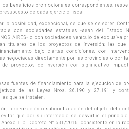
r los beneficios promocionales correspondientes, respe
 presupuesto de cada ejercicio fiscal.
r la posibilidad, excepcional, de que se celebren Cont
vable con sociedades estatales -sean del Estado Na
NOS AIRES- o con sociedades vehículo de exclusiva p
n titulares de los proyectos de inversión; las que
inanciamiento bajo ciertas condiciones, con interven
as negociadas directamente por las provincias o por l
 proyectos de inversión con significativo impact
 esas fuentes de financiamiento para la ejecución de p
etivos de las Leyes Nros. 26.190 y 27.191 y contri
as que se instalen.
ón, tercerización o subcontratación del objeto del cont
evitar que por su intermedio se desvirtúe el principio
el Anexo II al Decreto N° 531/2016, consistente en la rea