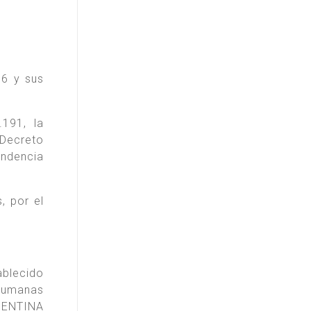
16 y sus
191, la
Decreto
endencia
, por el
blecido
 humanas
RGENTINA