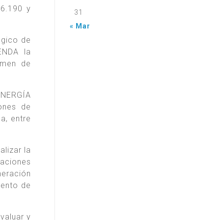
26.190 y
31
« Mar
égico de
ENDA la
gimen de
 ENERGÍA
ones de
a, entre
lizar la
caciones
neración
mento de
valuar y