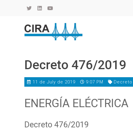
Cámara de Importadores de la República Argentina
La Cámara de Importadores de la República Argentina (CIRA) es una organización no gubernamental, privada y sin fines de lucro, con una trayectoria de 114 años al servicio del sector importador.
Decreto 476/2019
11 de July de 2019
9:07 PM
Decreto
ENERGÍA ELÉCTRICA
Decreto 476/2019