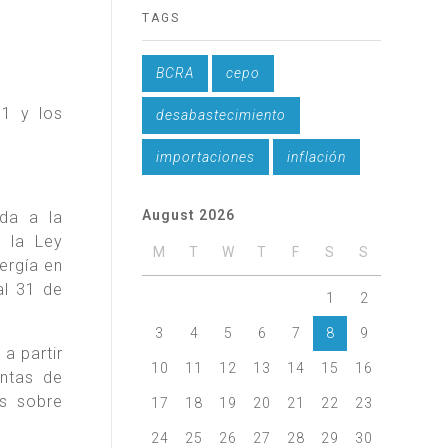
TAGS
BCRA
cepo
1 y los
desabastecimiento
importaciones
inflación
August 2026
da a la
 la Ley
M
T
W
T
F
S
S
ergía en
al 31 de
1
2
3
4
5
6
7
8
9
a partir
10
11
12
13
14
15
16
antas de
as sobre
17
18
19
20
21
22
23
24
25
26
27
28
29
30