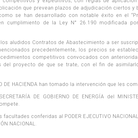
 competitivos y expeditivos, con reglas de aplicación
licación que prevean plazos de adjudicación ciertos y 
 como se han desarrollado con notable éxito en el “
en cumplimiento de la Ley N° 26.190 modificada por
los aludidos Contratos de Abastecimiento a ser suscri
 mencionados precedentemente, los precios se estable
rocedimientos competitivos convocados con anteriorida
s del proyecto de que se trate, con el fin de asimilarl
 DE HACIENDA han tomado la intervención que les com
 la SECRETARÍA DE GOBIERNO DE ENERGÍA del MINIST
compete.
las facultades conferidas al PODER EJECUTIVO NACIONAL
UCIÓN NACIONAL.