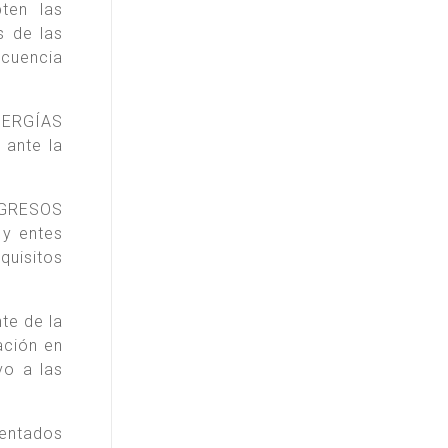
ten las
s de las
ecuencia
ENERGÍAS
 ante la
INGRESOS
 y entes
quisitos
te de la
ación en
vo a las
sentados