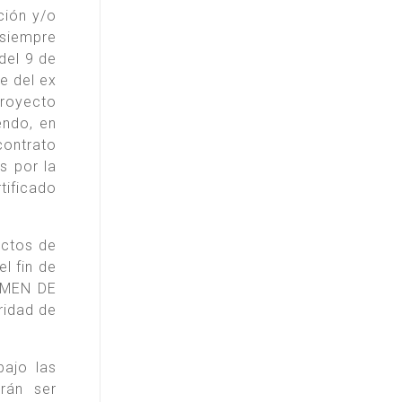
ción y/o
 siempre
del 9 de
e del ex
royecto
ndo, en
ontrato
s por la
tificado
ectos de
l fin de
GIMEN DE
ridad de
bajo las
rán ser