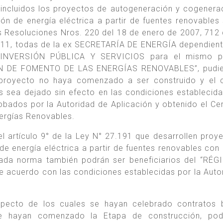
n incluidos los proyectos de autogeneración y cogenera
n de energía eléctrica a partir de fuentes renovables
as Resoluciones Nros. 220 del 18 de enero de 2007, 712 
011, todas de la ex SECRETARÍA DE ENERGÍA dependient
INVERSIÓN PÚBLICA Y SERVICIOS para el mismo p
MEN DE FOMENTO DE LAS ENERGÍAS RENOVABLES”, pudie
proyecto no haya comenzado a ser construido y el c
 sea dejado sin efecto en las condiciones establecida
robados por la Autoridad de Aplicación y obtenido el Cer
ergías Renovables.
l artículo 9° de la Ley N° 27.191 que desarrollen proy
 energía eléctrica a partir de fuentes renovables con e
itada norma también podrán ser beneficiarios del “RÉ
uerdo con las condiciones establecidas por la Auto
especto de los cuales se hayan celebrado contratos 
ue hayan comenzado la Etapa de construcción, pod