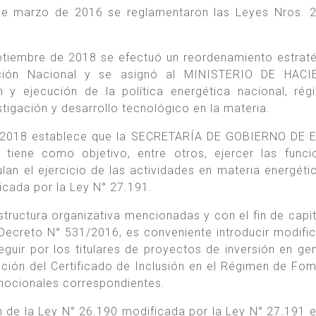
de marzo de 2016 se reglamentaron las Leyes Nros. 
eptiembre de 2018 se efectuó un reordenamiento estrat
ración Nacional y se asignó al MINISTERIO DE HACI
 y ejecución de la política energética nacional, ré
stigación y desarrollo tecnológico en la materia.
de 2018 establece que la SECRETARÍA DE GOBIERNO DE
iene como objetivo, entre otros, ejercer las funci
lan el ejercicio de las actividades en materia energétic
icada por la Ley N° 27.191.
tructura organizativa mencionadas y con el fin de capita
Decreto N° 531/2016, es conveniente introducir modifi
eguir por los titulares de proyectos de inversión en ge
nción del Certificado de Inclusión en el Régimen de Fo
omocionales correspondientes.
 de la Ley N° 26.190 modificada por la Ley N° 27.191 e