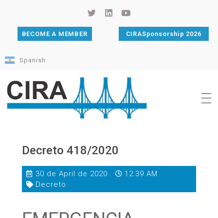
BECOME A MEMBER
CIRASponsorship 2026
Spanish
Cámara de Importadores de la República Argentina
La Cámara de Importadores de la República Argentina (CIRA) es una organización no gubernamental, privada y sin fines de lucro, con una trayectoria de 114 años al servicio del sector importador.
Decreto 418/2020
30 de April de 2020
12:39 AM
Decreto