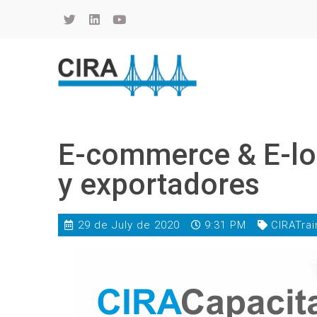
Cámara de Importadores de la República Argentina
La Cámara de Importadores de la República Argentina (CIRA) es una organización no gubernamental, privada y sin fines de lucro, con una trayectoria de 114 años al servicio del sector importador.
E-commerce & E-lo
y exportadores
29 de July de 2020
9:31 PM
CIRATrai