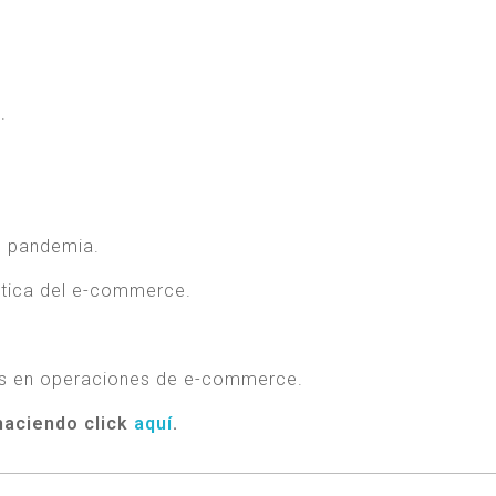
.
en pandemia.
ística del e-commerce.
ros en operaciones de e-commerce.
 haciendo click
aquí
.