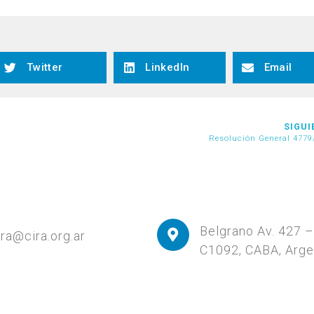
Twitter
LinkedIn
Email
SIGUI
Resolución General 4779
Belgrano Av. 427 – 
ira@cira.org.ar
C1092, CABA, Arge