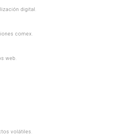
ización digital.
aciones comex.
os web.
tos volátiles.